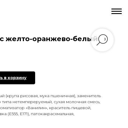
с желто-оранжево-белый
ь в корзину
ый (крупа рисовая, мука пшеничная), заменитель
 типа нетемпереруемый, сухая молочная смесь,
ароматизатор «Ванилин», краситель пищевой,
а (Е555, Е171), патокакрасхмальная,