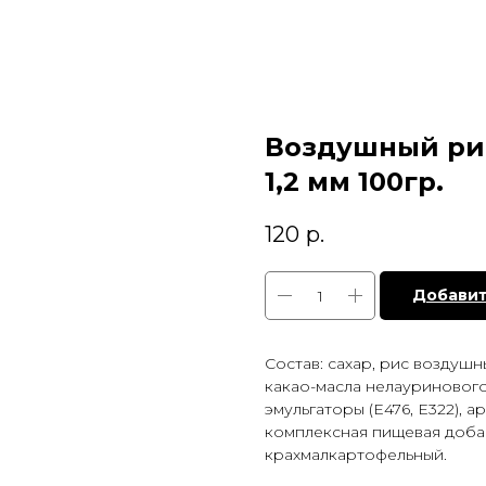
Воздушный ри
1,2 мм 100гр.
120
р.
Добавит
Состав: сахар, рис воздушн
какао-масла нелауринового
эмульгаторы (Е476, Е322), 
комплексная пищевая добавк
крахмалкартофельный.