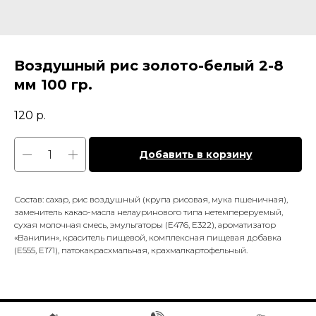
Воздушный рис золото-белый 2-8
мм 100 гр.
120
р.
Добавить в корзину
Состав: сахар, рис воздушный (крупа рисовая, мука пшеничная),
заменитель какао-масла нелауринового типа нетемпереруемый,
сухая молочная смесь, эмульгаторы (Е476, Е322), ароматизатор
«Ванилин», краситель пищевой, комплексная пищевая добавка
(Е555, Е171), патокакрасхмальная, крахмалкартофельный.