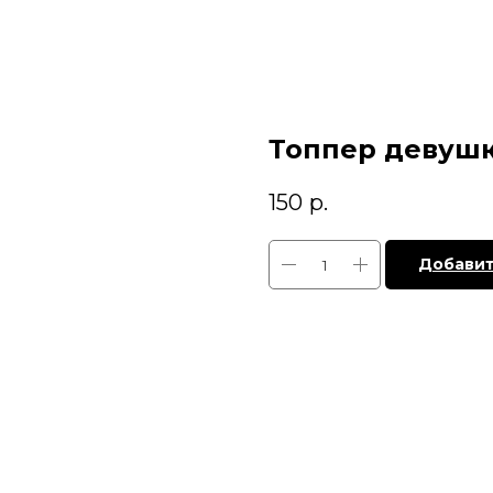
Топпер девуш
150
р.
Добавит