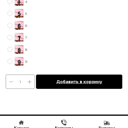
4
5
6
7
8
9
Добавить в корзину
Tilda
Made on