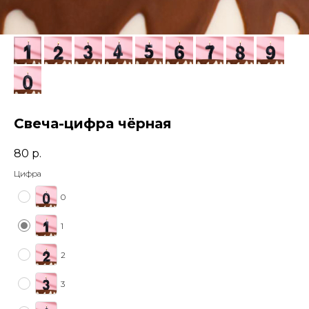
Свеча-цифра чёрная
80
р.
Цифра
0
1
2
3