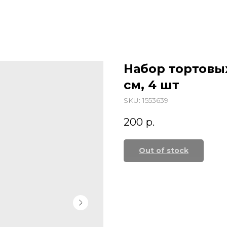
Набор тортовых
см, 4 шт
SKU:
1553639
200
р.
Out of stock