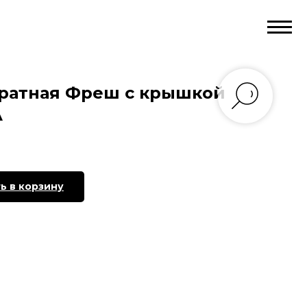
ратная Фреш с крышкой
А
ь в корзину