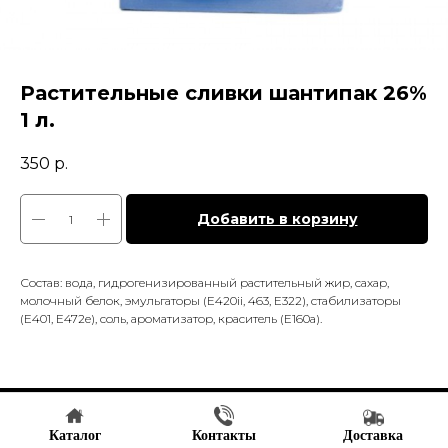
Растительные сливки шантипак 26%
1 л.
350
р.
Добавить в корзину
Состав: вода, гидрогенизированный растительный жир, сахар,
молочный белок, эмульгаторы (Е420ii, 463, Е322), стабилизаторы
(Е401, Е472е), соль, ароматизатор, краситель (Е160а).
Tilda
Made on
Каталог
Контакты
Доставка