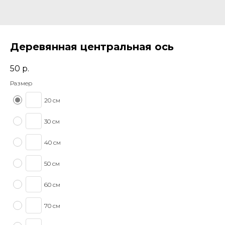
Деревянная центральная ось
50
р.
Размер
20 см
30 см
40 см
50 см
60 см
70 см