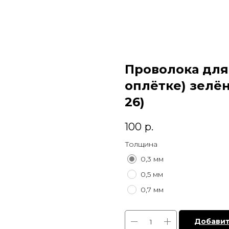
Проволока для
оплётке) зелён
26)
100
р.
Толщина
0,3 мм
0,5 мм
0,7 мм
Добавит