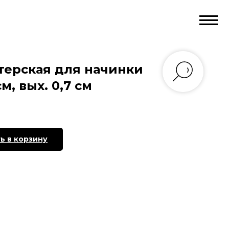
терская для начинки
см, вых. 0,7 см
ь в корзину