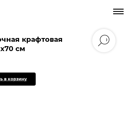
очная крафтовая
х70 см
ь в корзину